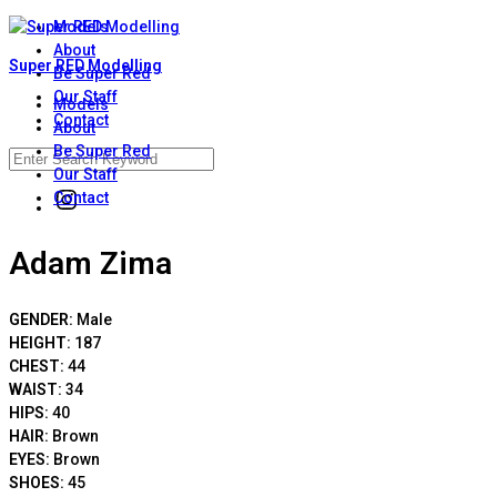
Skip
Models
to
About
Super RED Modelling
content
Be Super Red
Our Staff
Models
Contact
About
Be Super Red
Search
Our Staff
for:
Instagram
Contact
Adam Zima
GENDER:
Male
HEIGHT:
187
CHEST:
44
WAIST:
34
HIPS:
40
HAIR:
Brown
EYES:
Brown
SHOES:
45