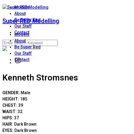
Skip
Models
to
About
content
Super RED Modelling
Be Super Red
Our Staff
Contact
Models
About
Search
Be Super Red
for:
Our Staff
Contact
Instagram
Kenneth Stromsnes
GENDER:
Male
HEIGHT:
185
CHEST:
39
WAIST:
32
HIPS:
37
HAIR:
Dark Brown
EYES:
Dark Brown